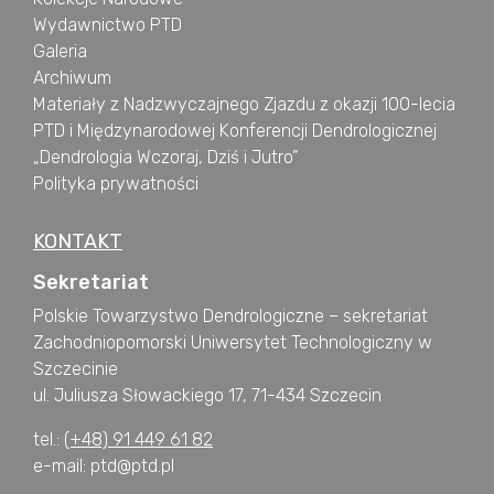
Wydawnictwo PTD
Galeria
Archiwum
Materiały z Nadzwyczajnego Zjazdu z okazji 100-lecia
PTD i Międzynarodowej Konferencji Dendrologicznej
„Dendrologia Wczoraj, Dziś i Jutro”
Polityka prywatności
KONTAKT
Sekretariat
Polskie Towarzystwo Dendrologiczne – sekretariat
Zachodniopomorski Uniwersytet Technologiczny w
Szczecinie
ul. Juliusza Słowackiego 17, 71-434 Szczecin
tel.:
(+48) 91 449 61 82
e-mail: ptd@ptd.pl