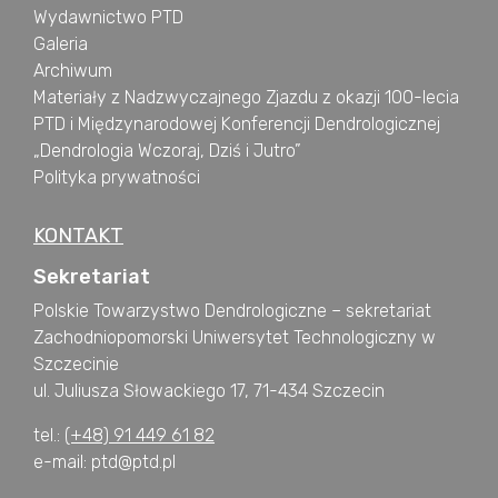
Wydawnictwo PTD
Galeria
Archiwum
Materiały z Nadzwyczajnego Zjazdu z okazji 100-lecia
PTD i Międzynarodowej Konferencji Dendrologicznej
„Dendrologia Wczoraj, Dziś i Jutro”
Polityka prywatności
KONTAKT
Sekretariat
Polskie Towarzystwo Dendrologiczne – sekretariat
Zachodniopomorski Uniwersytet Technologiczny w
Szczecinie
ul. Juliusza Słowackiego 17, 71-434 Szczecin
tel.:
(+48) 91 449 61 82
e-mail: ptd@ptd.pl